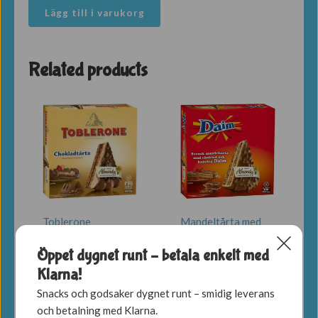
Ben&Jerry
Lägg till i varukorg
Half
Baked
465ml
Related products
mängd
Toblerone
Mandeltårta med
Chokladtårta 400g
Daim 400g
Öppet dygnet runt – betala enkelt med
79,00
kr
86,00
kr
Klarna!
LÄGG TILL I
LÄGG TILL I
Snacks och godsaker dygnet runt – smidig leverans
VARUKORG
VARUKORG
och betalning med Klarna.