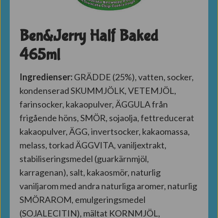
Ben&Jerry Half Baked
465ml
Ingredienser:
GRÄDDE (25%), vatten, socker,
kondenserad SKUMMJÖLK, VETEMJÖL,
farinsocker, kakaopulver, ÄGGULA från
frigående höns, SMÖR, sojaolja, fettreducerat
kakaopulver, ÄGG, invertsocker, kakaomassa,
melass, torkad ÄGGVITA, vaniljextrakt,
stabiliseringsmedel (guarkärnmjöl,
karragenan), salt, kakaosmör, naturlig
vaniljarom med andra naturliga aromer, naturlig
SMÖRAROM, emulgeringsmedel
(SOJALECITIN), mältat KORNMJÖL,