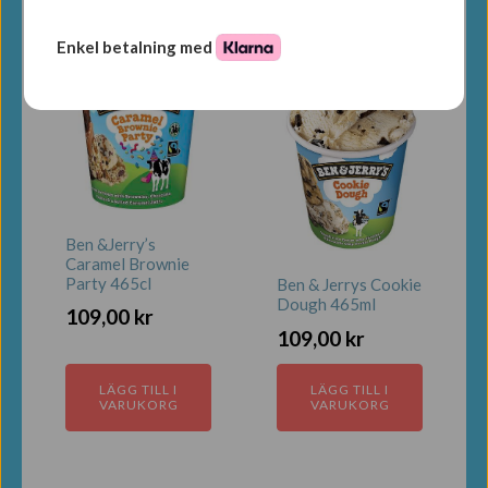
Enkel betalning med
Ben &Jerry’s
Caramel Brownie
Party 465cl
Ben & Jerrys Cookie
Dough 465ml
109,00
kr
109,00
kr
LÄGG TILL I
LÄGG TILL I
VARUKORG
VARUKORG