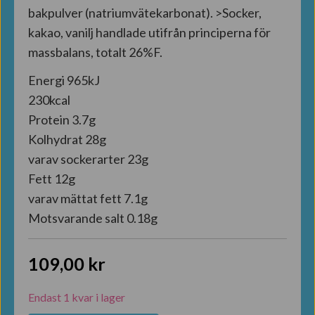
bakpulver (natriumvätekarbonat). >Socker,
kakao, vanilj handlade utifrån principerna för
massbalans, totalt 26%F.
Energi 965kJ
230kcal
Protein 3.7g
Kolhydrat 28g
varav sockerarter 23g
Fett 12g
varav mättat fett 7.1g
Motsvarande salt 0.18g
109,00
kr
Endast 1 kvar i lager