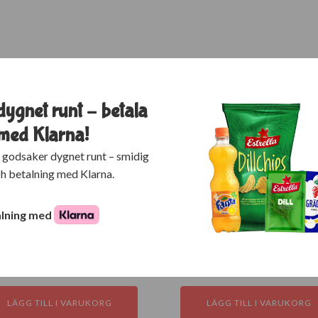
dygnet runt – betala
 med Klarna!
 godsaker dygnet runt – smidig
ch betalning med Klarna.
alning med
laco Zoo 95g
Mars 70g
,00
kr
19,00
kr
LÄGG TILL I VARUKORG
LÄGG TILL I VARUKORG