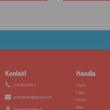
Kontakt
Handla
0763031903
Godis
Chips
gottdirekt@gmail.com
Dryck
Mat
Svärmaregatan 5