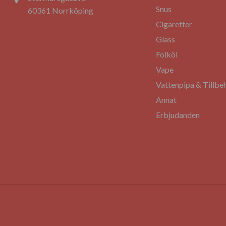
Snus
60361 Norrköping
Cigaretter
Glass
Folköl
Vape
Vattenpipa & Tillbe
Annat
Erbjudanden