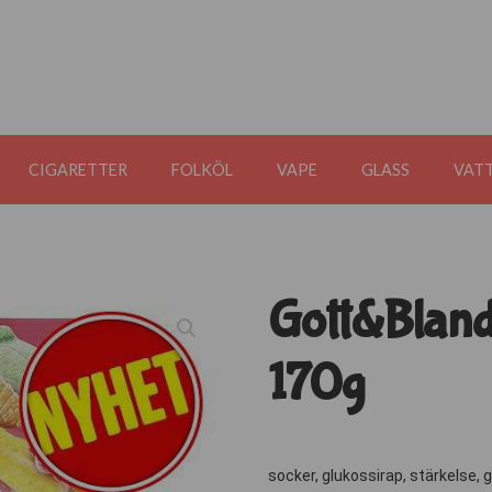
CIGARETTER
FOLKÖL
VAPE
GLASS
VATT
Gott&Bland
170g
socker, glukossirap, stärkelse, g