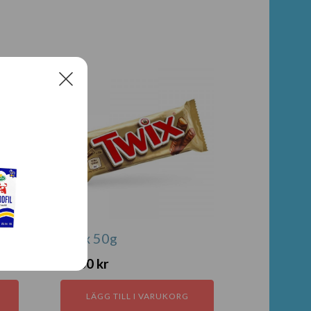
Twix 50g
19,00
kr
LÄGG TILL I VARUKORG