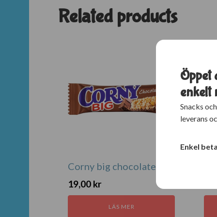
Related products
Öppet 
enkelt
Snacks och
leverans o
Enkel bet
Corny big chocolate 50g
Ma
19,00
kr
19
LÄS MER