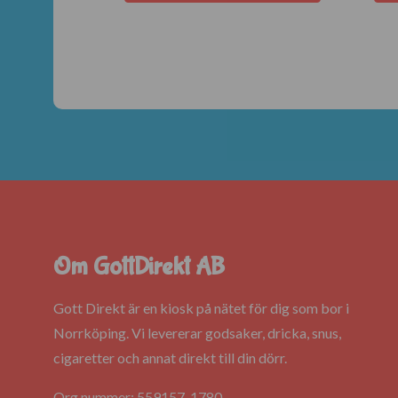
Om GottDirekt AB
Gott Direkt är en kiosk på nätet för dig som bor i
Norrköping. Vi levererar godsaker, dricka, snus,
cigaretter och annat direkt till din dörr.
Org.nummer: 559157-1780