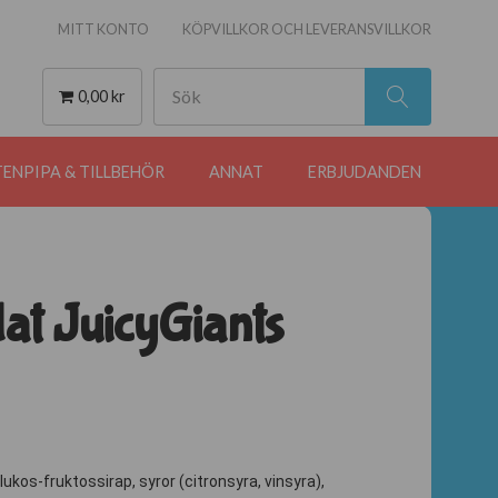
MITT KONTO
KÖPVILLKOR OCH LEVERANSVILLKOR
0,00 kr
ENPIPA & TILLBEHÖR
ANNAT
ERBJUDANDEN
at JuicyGiants
lukos-fruktossirap, syror (citronsyra, vinsyra),