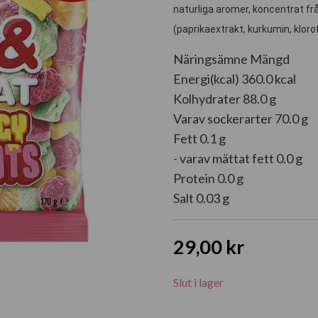
naturliga aromer, koncentrat fr
(paprikaextrakt, kurkumin, klor
Näringsämne Mängd
Energi(kcal) 360.0 kcal
Kolhydrater 88.0 g
Varav sockerarter 70.0 g
Fett 0.1 g
- varav mättat fett 0.0 g
Protein 0.0 g
Salt 0.03 g
29,00
kr
Slut i lager