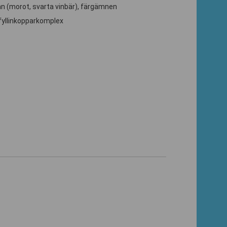
ån (morot, svarta vinbär), färgämnen
ofyllinkopparkomplex