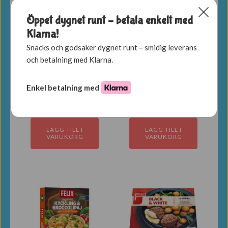
Öppet dygnet runt – betala enkelt med
Klarna!
Snacks och godsaker dygnet runt – smidig leverans
och betalning med Klarna.
Penne Con
Spagetti Bolognese
Enkel betalning med
Mozzarella 380g
420g
69,00
kr
59,00
kr
LÄGG TILL I
LÄGG TILL I
VARUKORG
VARUKORG