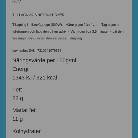
-25°C
TILLLAGNINGSINSTRUKTIONER
Tillagning i mikrovågsugn (800W): - Värm pajen från fryst. - Tag pajen ur
folieformen och lägg den på en tallrik. - Värm den i ca 3,5 minuter. - Låt den
vila någon minut innan den serveras. Tillagning
Lev. enhet EAN: 7310241079578
Näringsvärde per 100g/ml
Energi
1343 kJ / 321 kcal
Fett
22 g
Mättat fett
11 g
Kolhydrater