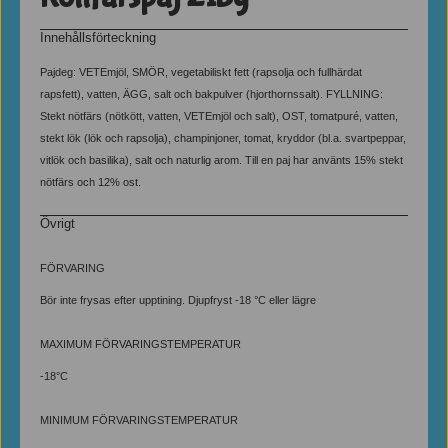
Innehållsförteckning
Pajdeg: VETEmjöl, SMÖR, vegetabiliskt fett (rapsolja och fullhärdat
rapsfett), vatten, ÄGG, salt och bakpulver (hjorthornssalt). FYLLNING:
Stekt nötfärs (nötkött, vatten, VETEmjöl och salt), OST, tomatpuré, vatten,
stekt lök (lök och rapsolja), champinjoner, tomat, kryddor (bl.a. svartpeppar,
vitlök och basilika), salt och naturlig arom. Till en paj har använts 15% stekt
nötfärs och 12% ost.
Övrigt
FÖRVARING
Bör inte frysas efter upptining. Djupfryst -18 °C eller lägre
MAXIMUM FÖRVARINGSTEMPERATUR
-18°C
MINIMUM FÖRVARINGSTEMPERATUR