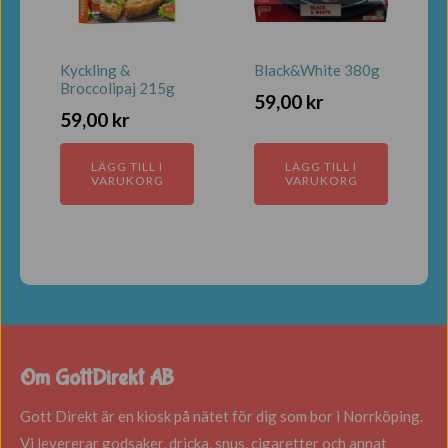
Kyckling &
Black&White 380g
Broccolipaj 215g
59,00
kr
59,00
kr
LÄGG TILL I
LÄGG TILL I
VARUKORG
VARUKORG
Om GottDirekt AB
Gott Direkt är en kiosk på nätet för dig som bor i Norrköping.
Vi levererar godsaker, dricka, snus, cigaretter och annat