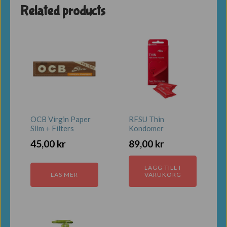
För
Related products
barn
mängd
OCB Virgin Paper
RFSU Thin
Slim + Filters
Kondomer
45,00
kr
89,00
kr
LÄGG TILL I
LÄS MER
VARUKORG