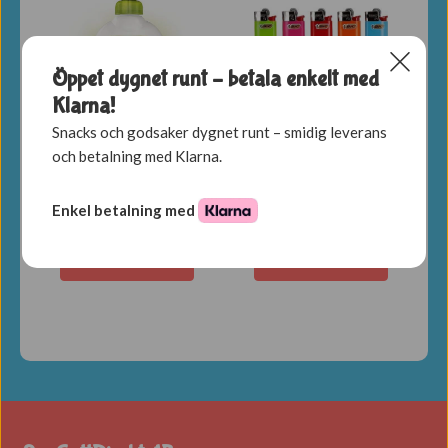
Öppet dygnet runt – betala enkelt med
Klarna!
Snacks och godsaker dygnet runt – smidig leverans
Palmolive Milk &
Tändare
och betalning med Klarna.
Olive 300ml
24,00
kr
39,00
kr
Enkel betalning med
LÄGG TILL I
LÄGG TILL I
VARUKORG
VARUKORG