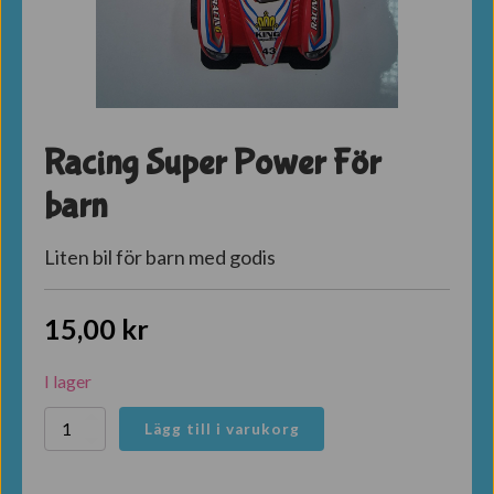
Racing Super Power För
barn
Liten bil för barn med godis
15,00
kr
I lager
Racing
Lägg till i varukorg
Super
Power