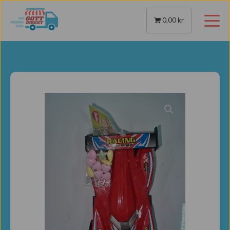
Vi tar emot beställningar måndag 18-03 och övrig tid öppet dygnet
runt. Välkommen åter!
0,00 kr